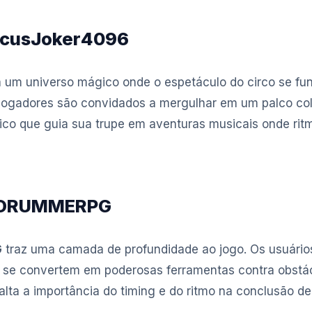
ircusJoker4096
 um universo mágico onde o espetáculo do circo se fun
os jogadores são convidados a mergulhar em um palco col
o que guia sua trupe em aventuras musicais onde ritm
om DRUMMERPG
G
traz uma camada de profundidade ao jogo. Os usuários 
 se convertem em poderosas ferramentas contra obstá
lta a importância do timing e do ritmo na conclusão de