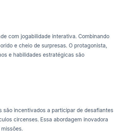
de com jogabilidade interativa. Combinando
orido e cheio de surpresas. O protagonista,
os e habilidades estratégicas são
são incentivados a participar de desafiantes
culos circenses. Essa abordagem inovadora
 missões.