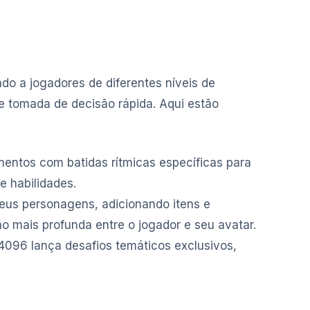
do a jogadores de diferentes níveis de
 e tomada de decisão rápida. Aqui estão
entos com batidas rítmicas específicas para
e habilidades.
eus personagens, adicionando itens e
 mais profunda entre o jogador e seu avatar.
4096 lança desafios temáticos exclusivos,