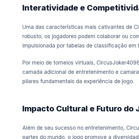
Interatividade e Competitivi
Uma das características mais cativantes de C
robusto, os jogadores podem colaborar ou com
impulsionada por tabelas de classificação em
Por meio de torneios virtuais, CircusJoker4
camada adicional de entretenimento e camara
pilares fundamentais da experiência de jogo.
Impacto Cultural e Futuro do
Além de seu sucesso no entretenimento, Circu
partes do mundo, o jogo promove a diversidade