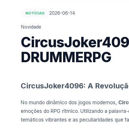
2026-06-14
NOTÍCIAS
Novidade
CircusJoker409
DRUMMERPG
CircusJoker4096: A Revolu
No mundo dinâmico dos jogos modernos,
Cir
emoções do RPG rítmico. Utilizando a palavr
temáticos vibrantes e as peculiaridades que 