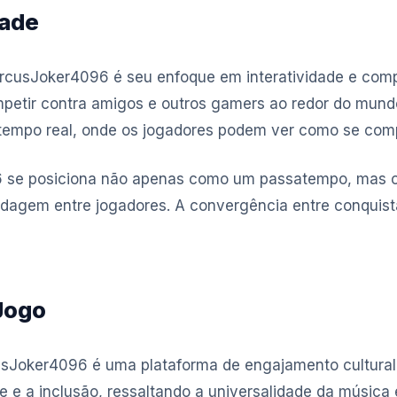
dade
ircusJoker4096 é seu enfoque em interatividade e com
petir contra amigos e outros gamers ao redor do mundo
 tempo real, onde os jogadores podem ver como se com
096 se posiciona não apenas como um passatempo, mas 
dagem entre jogadores. A convergência entre conquist
 Jogo
sJoker4096 é uma plataforma de engajamento cultural. 
 e a inclusão, ressaltando a universalidade da música 