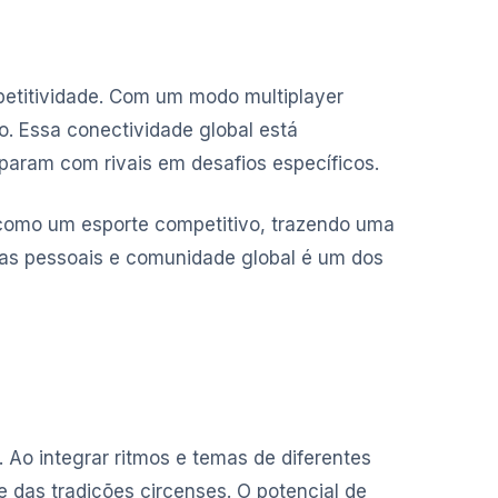
petitividade. Com um modo multiplayer
. Essa conectividade global está
param com rivais em desafios específicos.
como um esporte competitivo, trazendo uma
as pessoais e comunidade global é um dos
Ao integrar ritmos e temas de diferentes
e das tradições circenses. O potencial de