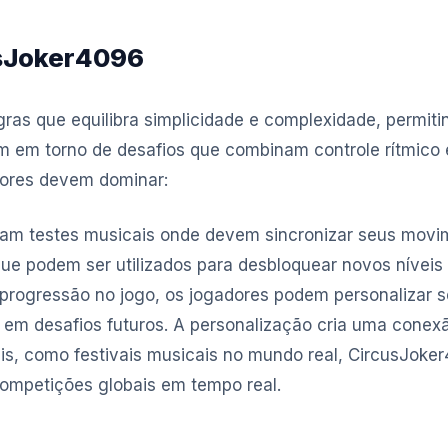
usJoker4096
as que equilibra simplicidade e complexidade, permitin
ram em torno de desafios que combinam controle rítmico
dores devem dominar:
am testes musicais onde devem sincronizar seus movim
e podem ser utilizados para desbloquear novos níveis 
rogressão no jogo, os jogadores podem personalizar s
m desafios futuros. A personalização cria uma conexão
is, como festivais musicais no mundo real, CircusJoker
competições globais em tempo real.