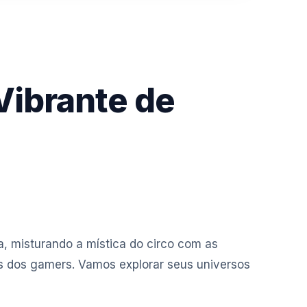
Vibrante de
 misturando a mística do circo com as
as dos gamers. Vamos explorar seus universos