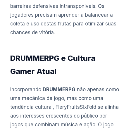
barreiras defensivas intransponíveis. Os
jogadores precisam aprender a balancear a
coleta e uso destas frutas para otimizar suas
chances de vitória.
DRUMMERPG e Cultura
Gamer Atual
Incorporando
DRUMMERPG
não apenas como
uma mecânica de jogo, mas como uma
tendência cultural, FieryFruitsSixFold se alinha
aos interesses crescentes do público por
jogos que combinam música e ação. O jogo