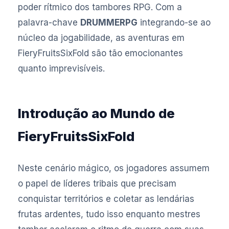
poder rítmico dos tambores RPG. Com a
palavra-chave
DRUMMERPG
integrando-se ao
núcleo da jogabilidade, as aventuras em
FieryFruitsSixFold são tão emocionantes
quanto imprevisíveis.
Introdução ao Mundo de
FieryFruitsSixFold
Neste cenário mágico, os jogadores assumem
o papel de líderes tribais que precisam
conquistar territórios e coletar as lendárias
frutas ardentes, tudo isso enquanto mestres