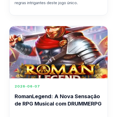
regras intrigantes deste jogo único.
2026-06-07
RomanLegend: A Nova Sensação
de RPG Musical com DRUMMERPG