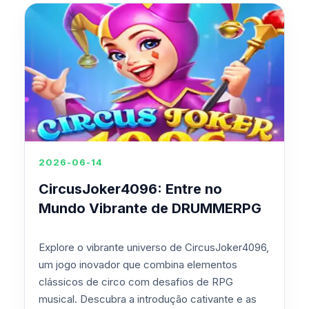
2026-06-14
CircusJoker4096: Entre no
Mundo Vibrante de DRUMMERPG
Explore o vibrante universo de CircusJoker4096,
um jogo inovador que combina elementos
clássicos de circo com desafios de RPG
musical. Descubra a introdução cativante e as