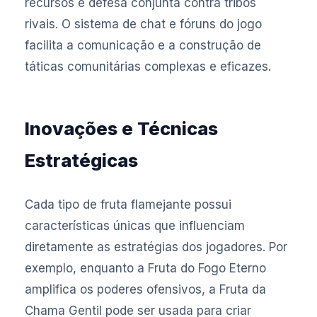
recursos e defesa conjunta contra tribos
rivais. O sistema de chat e fóruns do jogo
facilita a comunicação e a construção de
táticas comunitárias complexas e eficazes.
Inovações e Técnicas
Estratégicas
Cada tipo de fruta flamejante possui
características únicas que influenciam
diretamente as estratégias dos jogadores. Por
exemplo, enquanto a Fruta do Fogo Eterno
amplifica os poderes ofensivos, a Fruta da
Chama Gentil pode ser usada para criar