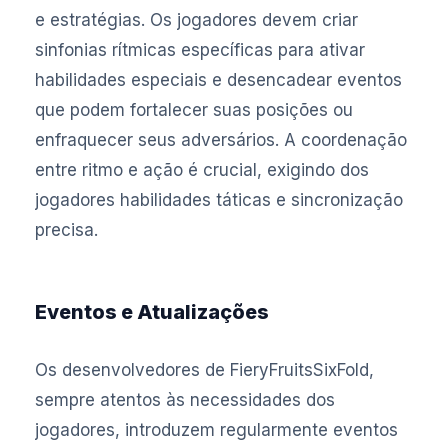
e estratégias. Os jogadores devem criar
sinfonias rítmicas específicas para ativar
habilidades especiais e desencadear eventos
que podem fortalecer suas posições ou
enfraquecer seus adversários. A coordenação
entre ritmo e ação é crucial, exigindo dos
jogadores habilidades táticas e sincronização
precisa.
Eventos e Atualizações
Os desenvolvedores de FieryFruitsSixFold,
sempre atentos às necessidades dos
jogadores, introduzem regularmente eventos