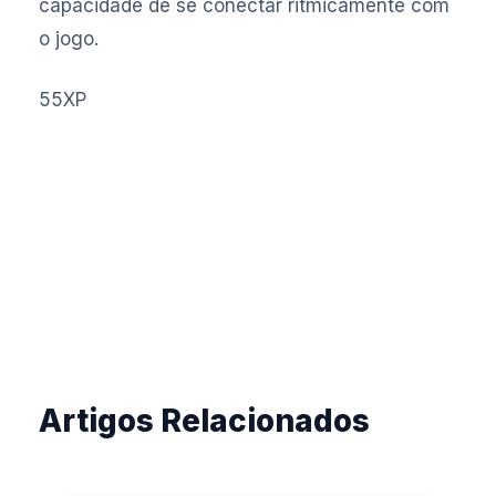
capacidade de se conectar ritmicamente com
o jogo.
55XP
Artigos Relacionados